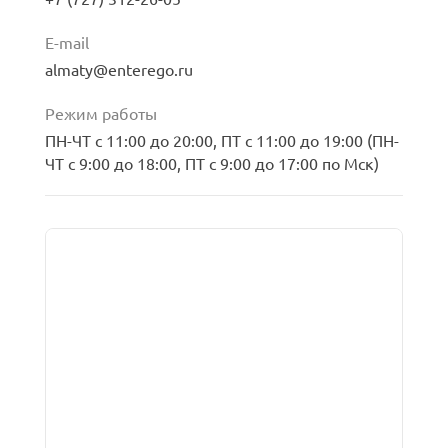
С с другими
ейросетей, GPT
темами
E-mail
almaty@enterego.ru
мобильной версии
ты
Режим работы
ПН-ЧТ с 11:00 до 20:00, ПТ с 11:00 до 19:00 (ПН-
загрузка карты...
икаты
мобильного
ЧТ с 9:00 до 18:00, ПТ с 9:00 до 17:00 по Мск)
на платформе 1С
мобильных
с данными из 1С
грамм с
я прессы
с 1С
мобильных