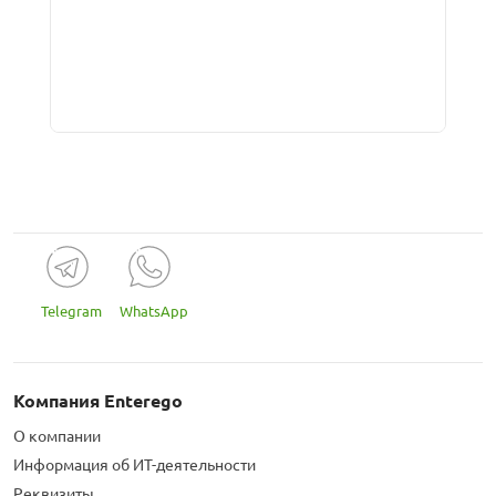
мессенджера MAX
стемами
Telegram
WhatsApp
Компания Enterego
О компании
Информация об ИТ-деятельности
Реквизиты