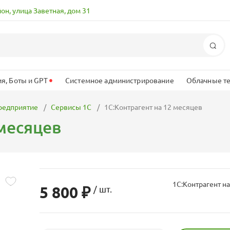
йон, улица Заветная, дом 31
По
•
я, Боты и GPT
Системное администрирование
Облачные т
редприятие
Сервисы 1С
1С:Контрагент на 12 месяцев
 месяцев
1С:Контрагент н
5 800 ₽
/ шт.