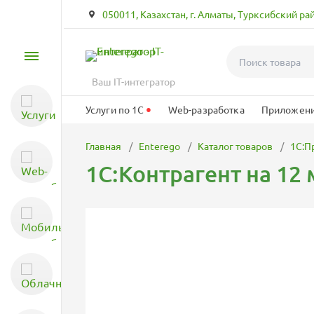
050011, Казахстан, г. Алматы, Турксибский ра
Услуги
Ваш IT-интегратор
Услуги по 1С
•
Услуги по 1С
Web-разработка
Приложени
Главная
Enterego
Каталог товаров
1С:П
Web-разработка
1С:Контрагент на 12
Мобильная разработка
Облачные технологии