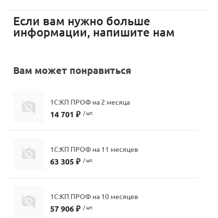
мессенджера MAX
Если вам нужно больше
стемами
информации, напишите нам
Вам может понравиться
1С:КП ПРОФ на 2 месяца
14 701 ₽
/ шт.
1С:КП ПРОФ на 11 месяцев
63 305 ₽
/ шт.
1С:КП ПРОФ на 10 месяцев
57 906 ₽
/ шт.