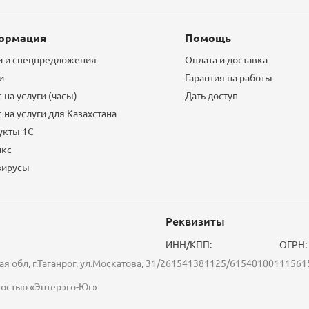
ормация
Помощь
и и спецпредложения
Оплата и доставка
и
Гарантия на работы
 на услуги (часы)
Дать доступ
 на услуги для Казахстана
укты 1С
икс
вирусы
Реквизиты
ИНН/КПП:
ОГРН:
я обл, г.Таганрог, ул.Москатова, 31/2
61541381125/615401001
11561
нностью «Энтерэго-Юг»