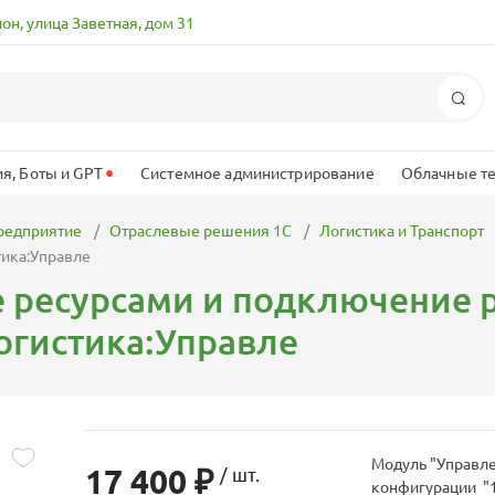
йон, улица Заветная, дом 31
По
•
я, Боты и GPT
Системное администрирование
Облачные т
редприятие
Отраслевые решения 1С
Логистика и Транспорт
тика:Управле
 ресурсами и подключение 
огистика:Управле
Модуль "Управле
17 400 ₽
/ шт.
конфигурации "1