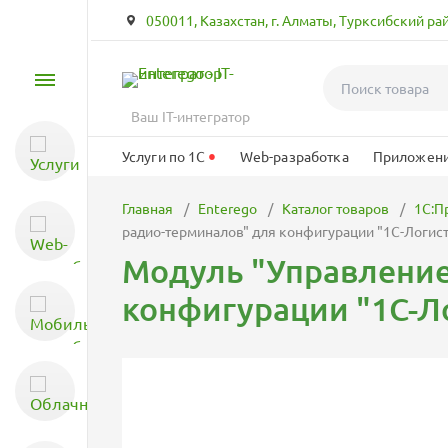
050011, Казахстан, г. Алматы, Турксибский ра
Услуги
Ваш IT-интегратор
Услуги по 1С
•
Услуги по 1С
Web-разработка
Приложени
Главная
Enterego
Каталог товаров
1С:П
Web-разработка
радио-терминалов" для конфигурации "1С-Логис
Модуль "Управление
конфигурации "1С-Л
Мобильная разработка
Облачные технологии